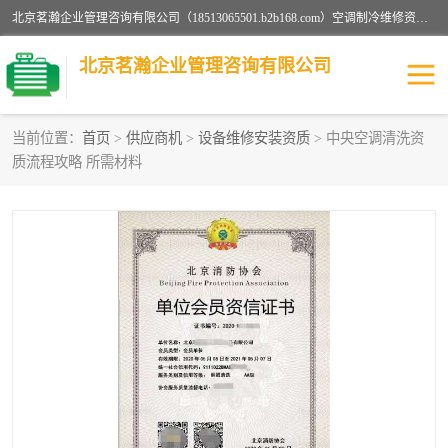
北京茗瀚企业管理咨询有限公司（18513065501.b2b168.com）空调制冷维修资质,油烟管道清洗资质,清洗行业资质公司秉承“顾客至上，锐意进缺的经营理念，我们提供高质量的产品，坚持“客户”的原则为广大客户提供贴心服务。如果你对公司的产品感兴趣，可以联系高经理，我们会用好的产品和服务让您满意。
北京茗瀚企业管理咨询有限公司
当前位置：
首页
>
供应商机
>
设备维修安装资质
> 中央空调清洗资
质流程攻略 所需材料
烟道清洗资质
设备维修安装资质
清洗资质
认证服务
防爆电气维修安装资质
空调制冷维修安装资质
矿用设备检修资质