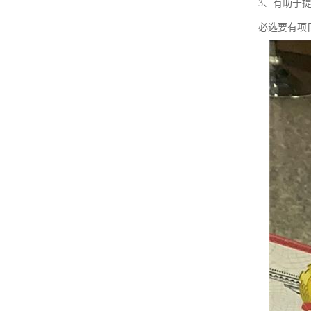
3、有助于
必选要有项