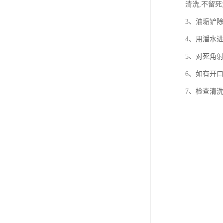
清洗,不留
3、油垢铲
4、用潘水
5、对死角
6、如有开
7、检查清