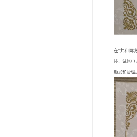
在*共和国
装、试修电
颁发和管理