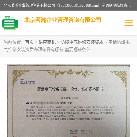
北京茗瀚企业管理咨询有限公司（18513065501.b2b168.com）空调制冷维修资质,油烟管道清洗资质,清洗行业资质公司秉承“顾客至上，锐意进缺的经营理念，我们提供高质量的产品，坚持“客户”的原则为广大客户提供贴心服务。如果你对公司的产品感兴趣，可以联系高经理，我们会用好的产品和服务让您满意。
北京茗瀚企业管理咨询有限公司
当前位置：
首页
>
供应商机
>
防爆电气维修安装资质
> 申请防爆电
气维修安装资质办理条件有哪些 需要哪些条件
烟道清洗资质
设备维修安装资质
清洗资质
认证服务
防爆电气维修安装资质
空调制冷维修安装资质
矿用设备检修资质