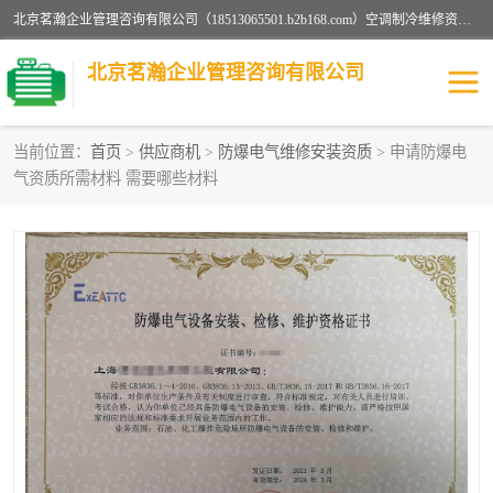
北京茗瀚企业管理咨询有限公司（18513065501.b2b168.com）空调制冷维修资质,油烟管道清洗资质,清洗行业资质公司秉承“顾客至上，锐意进缺的经营理念，我们提供高质量的产品，坚持“客户”的原则为广大客户提供贴心服务。如果你对公司的产品感兴趣，可以联系高经理，我们会用好的产品和服务让您满意。
北京茗瀚企业管理咨询有限公司
当前位置：
首页
>
供应商机
>
防爆电气维修安装资质
> 申请防爆电
气资质所需材料 需要哪些材料
烟道清洗资质
设备维修安装资质
清洗资质
认证服务
防爆电气维修安装资质
空调制冷维修安装资质
矿用设备检修资质