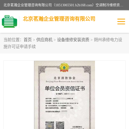
北京茗瀚企业管理咨询有限公司（18513065501.b2b168.com）空调制冷维修资质,油烟管道清洗资质,清洗行业资质公司秉承“顾客至上，锐意进缺的经营理念，我们提供高质量的产品，坚持“客户”的原则为广大客户提供贴心服务。如果你对公司的产品感兴趣，可以联系高经理，我们会用好的产品和服务让您满意。
北京茗瀚企业管理咨询有限公司
当前位置：
首页
>
供应商机
>
设备维修安装资质
> 朔州承修电力设
施许可证申请手续
烟道清洗资质
设备维修安装资质
清洗资质
认证服务
防爆电气维修安装资质
空调制冷维修安装资质
矿用设备检修资质