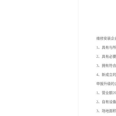
维修安装企
1、具有与
2、具有必
3、拥有符
4、新成立
申报升级的
1、营业额2
2、自有设
3、场地面积