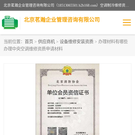
北京茗瀚企业管理咨询有限公司（18513065501.b2b168.com）空调制冷维修资质,油烟管道清洗资质,清洗行业资质公司秉承“顾客至上，锐意进缺的经营理念，我们提供高质量的产品，坚持“客户”的原则为广大客户提供贴心服务。如果你对公司的产品感兴趣，可以联系高经理，我们会用好的产品和服务让您满意。
北京茗瀚企业管理咨询有限公司
当前位置：
首页
>
供应商机
>
设备维修安装资质
> 办理材料有哪些
办理中央空调维修资质申请材料
烟道清洗资质
设备维修安装资质
清洗资质
认证服务
防爆电气维修安装资质
空调制冷维修安装资质
矿用设备检修资质