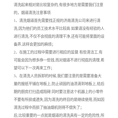
清洗起来相对是比较复杂的,有很多地方是需要我们注意
的，烟道清洗注意事项:
1、清洗烟道首先需要找正规的济南清洗公司来进行清
洗,因为他们的员工技术水平比较高.如果请没有经验的人
进行清洗,不仅不会彻底的清理干净,还有可能将里面的设
备弄,这样会更加的麻烦；
2、在施工的过程中需要进行相应的监督.有些清洁工,有
可能会因为想多挣一些钱,而对烟道不进行彻底的清理,希
望可以下一次再来工作；
3、在清洗人员拆卸的时候,我们要注意的是需要准备大
量的报纸平铺在地板上,防止顽固的油渍滴到地板上,给后
期的厨房打扫造成阻碍.同时要注意这个机器上的小零件
不要有所损或遗失,因为清洗的终目的是继续使用,而如因
清洗过程中而损了抽油烟机则得不偿失了；
后,比较重要的一点就是烟道的清洗具有一定的危险性,所