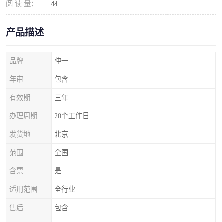
阅 读 量：
44
产品描述
品牌
仲一
年审
包含
有效期
三年
办理周期
20个工作日
发货地
北京
范围
全国
含票
是
适用范围
全行业
售后
包含