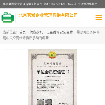
北京茗瀚企业管理咨询有限公司（18513065501.b2b168.com）空调制冷维修资质,油烟管道清洗资质,清洗行业资质公司秉承“顾客至上，锐意进缺的经营理念，我们提供高质量的产品，坚持“客户”的原则为广大客户提供贴心服务。如果你对公司的产品感兴趣，可以联系高经理，我们会用好的产品和服务让您满意。
北京茗瀚企业管理咨询有限公司
当前位置：
首页
>
供应商机
>
设备维修安装资质
> 需要哪些条件 申
请中央空调维修资质手续有哪些
烟道清洗资质
设备维修安装资质
清洗资质
认证服务
防爆电气维修安装资质
空调制冷维修安装资质
矿用设备检修资质