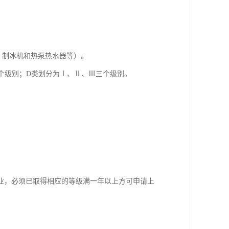
、制冰机和热泵热水器等）。
五个级别；D类划分为Ⅰ、Ⅱ、Ⅲ三个级别。
业，必须已取得相应的等级满一年以上方可申请上