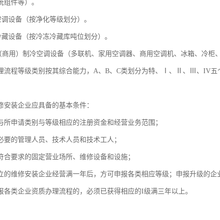
统组件等）。
空调设备（按净化等级划分）。
冷藏设备（按冷冻冷藏库吨位划分）。
（商用）制冷空调设备（多联机、家用空调器、商用空调机、冰箱、冷柜
理流程等级类别按其综合能力，A、B、C类划分为特、Ⅰ、Ⅱ、Ⅲ、IV
修安装企业应具备的基本条件：
与所申请类别与等级相应的注册资金和经营业务范围；
必要的管理人员、技术人员和技术工人；
符合要求的固定营业场所、维修设备和设施；
立的维修安装企业经营满一年后，方可申报各类相应等级；申报升级的企
报各类企业资质办理流程的，必须已获得相应的I级满三年以上。
：