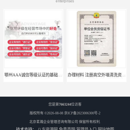
enterprises
鄂州AAA诚信等级认证的基础要求
办理材料 注册高空外墙清洗资质所需材料
您是第
7663244
位访客
版权所有 ©2026-08-08
京ICP备2023006300号-2
北京茗瀚企业管理咨询有限公司
保留所有权利.
技术支持：
八方资源网
免责声明
管理员入口
网站地图