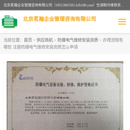
北京茗瀚企业管理咨询有限公司（18513065501.b2b168.com）空调制冷维修资质,油烟管道清洗资质,清洗行业资质公司秉承“顾客至上，锐意进缺的经营理念，我们提供高质量的产品，坚持“客户”的原则为广大客户提供贴心服务。如果你对公司的产品感兴趣，可以联系高经理，我们会用好的产品和服务让您满意。
北京茗瀚企业管理咨询有限公司
当前位置：
首页
>
供应商机
>
防爆电气维修安装资质
> 办理流程有
哪些 注册防爆电气维修安装资质怎么申请
烟道清洗资质
设备维修安装资质
清洗资质
认证服务
防爆电气维修安装资质
空调制冷维修安装资质
矿用设备检修资质