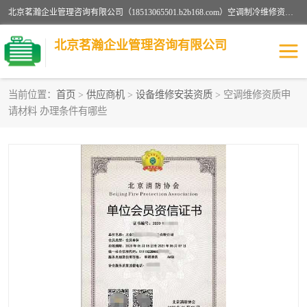
北京茗瀚企业管理咨询有限公司（18513065501.b2b168.com）空调制冷维修资质,油烟管道清洗资质,清洗行业资质公司秉承“顾客至上，锐意进缺的经营理念，我们提供高质量的产品，坚持“客户”的原则为广大客户提供贴心服务。如果你对公司的产品感兴趣，可以联系高经理，我们会用好的产品和服务让您满意。
北京茗瀚企业管理咨询有限公司
当前位置：
首页
>
供应商机
>
设备维修安装资质
> 空调维修资质申
请材料 办理条件有哪些
烟道清洗资质
设备维修安装资质
清洗资质
认证服务
防爆电气维修安装资质
空调制冷维修安装资质
矿用设备检修资质