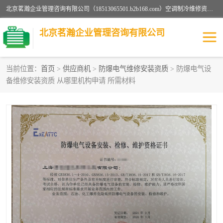
北京茗瀚企业管理咨询有限公司（18513065501.b2b168.com）空调制冷维修资质,油烟管道清洗资质,清洗行业资质公司秉承“顾客至上，锐意进缺的经营理念，我们提供高质量的产品，坚持“客户”的原则为广大客户提供贴心服务。如果你对公司的产品感兴趣，可以联系高经理，我们会用好的产品和服务让您满意。
北京茗瀚企业管理咨询有限公司
当前位置：
首页
>
供应商机
>
防爆电气维修安装资质
> 防爆电气设
备维修安装资质 从哪里机构申请 所需材料
烟道清洗资质
设备维修安装资质
清洗资质
认证服务
防爆电气维修安装资质
空调制冷维修安装资质
矿用设备检修资质