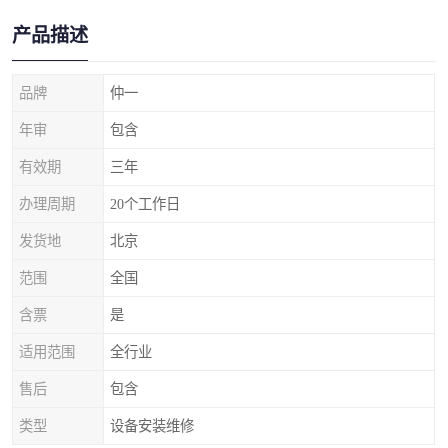
产品描述
品牌
仲一
年审
包含
有效期
三年
办理周期
20个工作日
发货地
北京
范围
全国
含票
是
适用范围
全行业
售后
包含
类型
设备安装维修