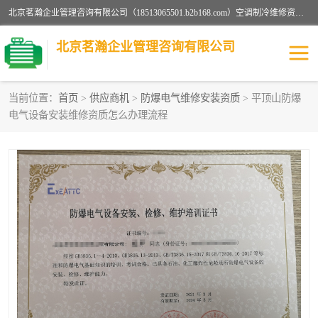
北京茗瀚企业管理咨询有限公司（18513065501.b2b168.com）空调制冷维修资质,油烟管道清洗资质,清洗行业资质公司秉承“顾客至上，锐意进缺的经营理念，我们提供高质量的产品，坚持“客户”的原则为广大客户提供贴心服务。如果你对公司的产品感兴趣，可以联系高经理，我们会用好的产品和服务让您满意。
北京茗瀚企业管理咨询有限公司
当前位置：
首页
>
供应商机
>
防爆电气维修安装资质
> 平顶山防爆
电气设备安装维修资质怎么办理流程
烟道清洗资质
设备维修安装资质
清洗资质
认证服务
防爆电气维修安装资质
空调制冷维修安装资质
矿用设备检修资质