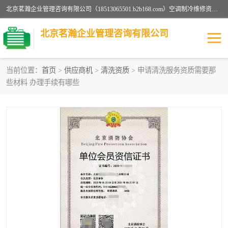
北京茗瀚企业管理咨询有限公司（18513065501.b2b168.com）空调制冷维修资质,油烟管道清洗资质,清洗行业资质公司秉承“顾客至上，锐意进缺的经营理念，我们提供高质量的产品，坚持“客户”的原则为广大客户提供贴心服务。如果你对公司的产品感兴趣，可以联系高经理，我们会用好的产品和服务让您满意。
北京茗瀚企业管理咨询有限公司
当前位置：
首页
>
供应商机
>
清洗资质
> 申请清洗服务资质需要那
些材料 办理手续有哪些
烟道清洗资质
设备维修安装资质
清洗资质
认证服务
防爆电气维修安装资质
空调制冷维修安装资质
矿用设备检修资质