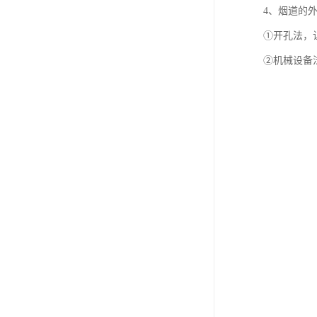
4、烟道的
①开孔法，
②机械设备