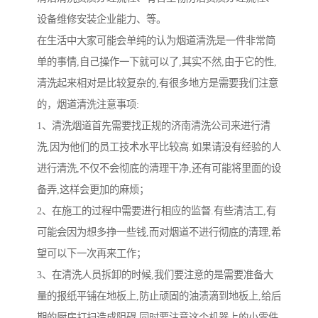
设备维修安装企业能力、等。
在生活中大家可能会单纯的认为烟道清洗是一件非常简
单的事情,自己操作一下就可以了,其实不然,由于它的性,
清洗起来相对是比较复杂的,有很多地方是需要我们注意
的，烟道清洗注意事项:
1、清洗烟道首先需要找正规的济南清洗公司来进行清
洗,因为他们的员工技术水平比较高.如果请没有经验的人
进行清洗,不仅不会彻底的清理干净,还有可能将里面的设
备弄,这样会更加的麻烦；
2、在施工的过程中需要进行相应的监督.有些清洁工,有
可能会因为想多挣一些钱,而对烟道不进行彻底的清理,希
望可以下一次再来工作；
3、在清洗人员拆卸的时候,我们要注意的是需要准备大
量的报纸平铺在地板上,防止顽固的油渍滴到地板上,给后
期的厨房打扫造成阻碍.同时要注意这个机器上的小零件