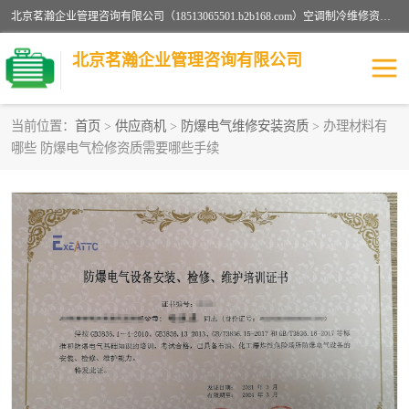
北京茗瀚企业管理咨询有限公司（18513065501.b2b168.com）空调制冷维修资质,油烟管道清洗资质,清洗行业资质公司秉承“顾客至上，锐意进缺的经营理念，我们提供高质量的产品，坚持“客户”的原则为广大客户提供贴心服务。如果你对公司的产品感兴趣，可以联系高经理，我们会用好的产品和服务让您满意。
北京茗瀚企业管理咨询有限公司
当前位置：
首页
>
供应商机
>
防爆电气维修安装资质
> 办理材料有
哪些 防爆电气检修资质需要哪些手续
烟道清洗资质
设备维修安装资质
清洗资质
认证服务
防爆电气维修安装资质
空调制冷维修安装资质
矿用设备检修资质