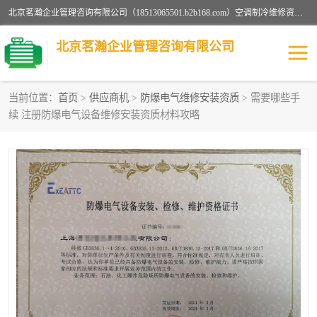
北京茗瀚企业管理咨询有限公司（18513065501.b2b168.com）空调制冷维修资质,油烟管道清洗资质,清洗行业资质公司秉承“顾客至上，锐意进缺的经营理念，我们提供高质量的产品，坚持“客户”的原则为广大客户提供贴心服务。如果你对公司的产品感兴趣，可以联系高经理，我们会用好的产品和服务让您满意。
北京茗瀚企业管理咨询有限公司
当前位置：
首页
>
供应商机
>
防爆电气维修安装资质
> 需要哪些手
续 注册防爆电气设备维修安装资质材料攻略
烟道清洗资质
设备维修安装资质
清洗资质
认证服务
防爆电气维修安装资质
空调制冷维修安装资质
矿用设备检修资质