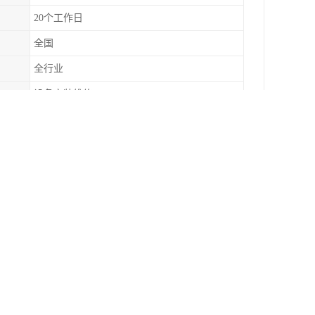
20个工作日
全国
全行业
设备安装维修
备等制造、加工、安装、维修。(根据客户经营事
理水平综合素质的标志。并可在中国采购与招标网
改造行业的企业自发形成的市场行为，旨在提升行
价指标进行能力等级评价后，向制冷空调设备维修