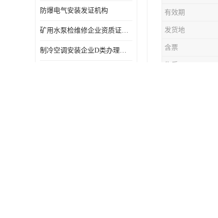
防爆电气安装发证机构
有效期
发货地
矿用水泵检维修企业资质证办理流程及费用
含票
制冷空调安装企业D类办理要求
售后
中国设备管理协会资质 全国均可办理
实验设备安装检维修服务企业申报要求和流程.
备维修安装
项，可协商
​电气防爆企业资质书：重要性及作用
查询通过认
业技术服务
与技术改造
设备维修安
（一）由企
（二）企业