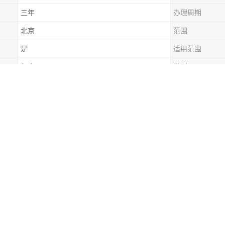
三年
办理周期
北京
范围
是
适用范围
包含
类型
资质业务范围:通风管理、道路交通设施、轻型钢结构、机械设备、电子设
添加相应的经营范围)。设备维修安装企业资质证书是企业技术能力、管
证企业名单。设备维修安装企业服务能力等级资质证书是由从事设备维修
能力水平。在中国装备维修与改造技术协会的帮助下，按一定的规则和评
企业颁发可体现企业自身能力水平的等级证书。
装资质申请资料
业负责人签署的审验申报表；
营业执照和企业章程；