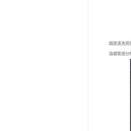
烟道清洗资
油烟管道分