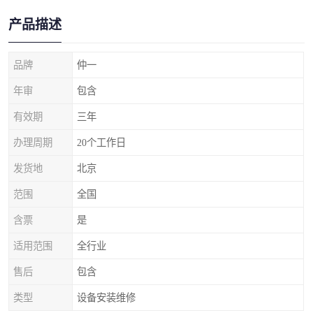
产品描述
品牌
仲一
年审
包含
有效期
三年
办理周期
20个工作日
发货地
北京
范围
全国
含票
是
适用范围
全行业
售后
包含
类型
设备安装维修