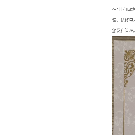
在*共和国
装、试修电
颁发和管理