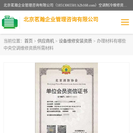
北京茗瀚企业管理咨询有限公司（18513065501.b2b168.com）空调制冷维修资质,油烟管道清洗资质,清洗行业资质公司秉承“顾客至上，锐意进缺的经营理念，我们提供高质量的产品，坚持“客户”的原则为广大客户提供贴心服务。如果你对公司的产品感兴趣，可以联系高经理，我们会用好的产品和服务让您满意。
北京茗瀚企业管理咨询有限公司
当前位置：
首页
>
供应商机
>
设备维修安装资质
> 办理材料有哪些
中央空调维修资质所需材料
烟道清洗资质
设备维修安装资质
清洗资质
认证服务
防爆电气维修安装资质
空调制冷维修安装资质
矿用设备检修资质