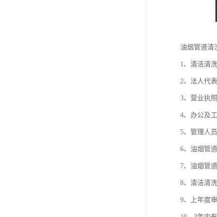
油烟管道清
1、清洁清
2、法人代
3、营业执
4、办公及
5、管理人
6、油烟管
7、油烟管
8、清洁清
9、上年度
10、3年