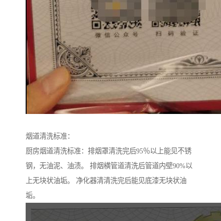
烟道清洗标准：
厨房烟道清洗标准：排烟罩清洗完后95％以上能见不锈
钢，无油泥、油渍。 排烟横管道清洗后管道内壁90%以
上无块状油垢。 净化器清清洗完后能见底漆无块状油
垢。