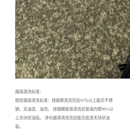
烟道清洗标准：
厨房烟道清洗标准：排烟罩清洗完后95％以上能见不锈
钢，无油泥、油渍。 排烟横管道清洗后管道内壁90%以
上无块状油垢。 净化器清清洗完后能见底漆无块状油
垢。