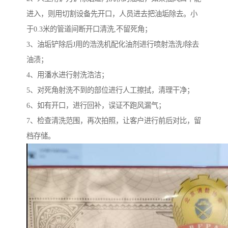
进入，则用切割设备先开口，人员进去把油垢除去。小
于0.3米的管道间断开口清洗,不留死角；
3、油垢铲除后J用的浩洗机配化油剂进行喷射浩洗J除去
油渍；
4、用潘水进行射洗浩洁；
5、对死角射洗不到的部位进行人工擦拭，清理干净；
6、如有开口，进行回补，误证不跑风漏气；
7、检查清洗范围，再次拍照，让客户进行前后对比，留
档存储。