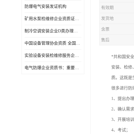
防爆电气安装发证机构
有效期
发货地
矿用水泵检维修企业资质证办理流程及费用
含票
制冷空调安装企业D类办理要求
售后
中国设备管理协会资质 全国均可办理
实验设备安装检维修服务企业申报要求和流程.
*共和国安
安装、检修
​电气防爆企业资质书：重要性及作用
质。这既是
很多进行防
1、提出办
2、确认需
3、开展培
4、考试；