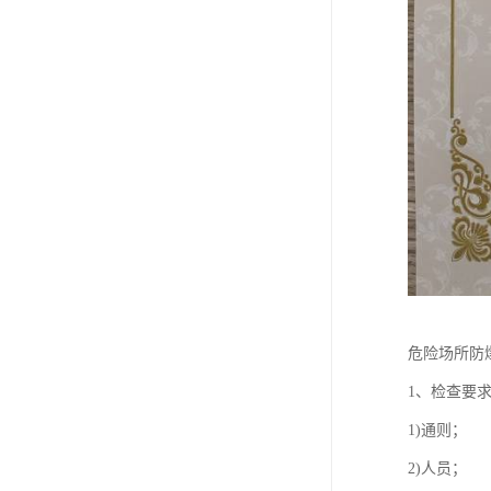
危险场所防
1、检查要
1)通则；
2)人员；