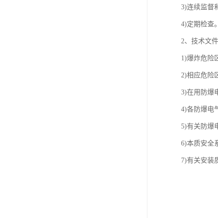
3)连续监督
4)定期检查
2、技术文
1)爆炸危险
2)相应危险
3)在用防
4)各防爆电
5)有关防
6)本质安全
7)有关安装