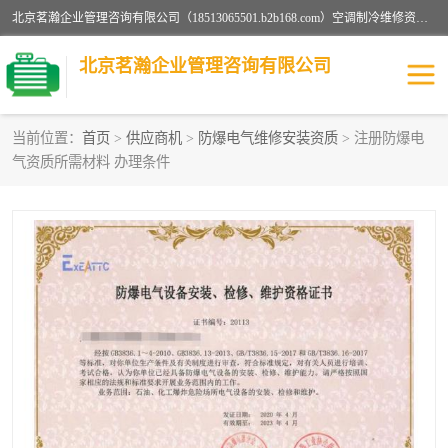
北京茗瀚企业管理咨询有限公司（18513065501.b2b168.com）空调制冷维修资质,油烟管道清洗资质,清洗行业资质公司秉承“顾客至上，锐意进缺的经营理念，我们提供高质量的产品，坚持“客户”的原则为广大客户提供贴心服务。如果你对公司的产品感兴趣，可以联系高经理，我们会用好的产品和服务让您满意。
北京茗瀚企业管理咨询有限公司
当前位置：
首页
>
供应商机
>
防爆电气维修安装资质
> 注册防爆电
气资质所需材料 办理条件
烟道清洗资质
设备维修安装资质
清洗资质
认证服务
防爆电气维修安装资质
空调制冷维修安装资质
矿用设备检修资质