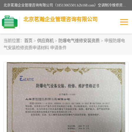
北京茗瀚企业管理咨询有限公司（18513065501.b2b168.com）空调制冷维修资质,油烟管道清洗资质,清洗行业资质公司秉承“顾客至上，锐意进缺的经营理念，我们提供高质量的产品，坚持“客户”的原则为广大客户提供贴心服务。如果你对公司的产品感兴趣，可以联系高经理，我们会用好的产品和服务让您满意。
北京茗瀚企业管理咨询有限公司
当前位置：
首页
>
供应商机
>
防爆电气维修安装资质
> 申报防爆电
气安装检修资质申请材料 申请条件
烟道清洗资质
设备维修安装资质
清洗资质
认证服务
防爆电气维修安装资质
空调制冷维修安装资质
矿用设备检修资质