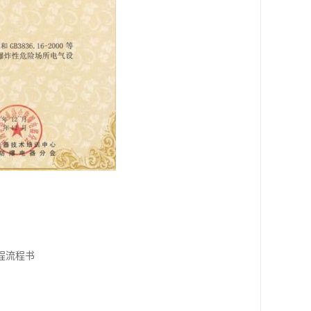
程流程书
》