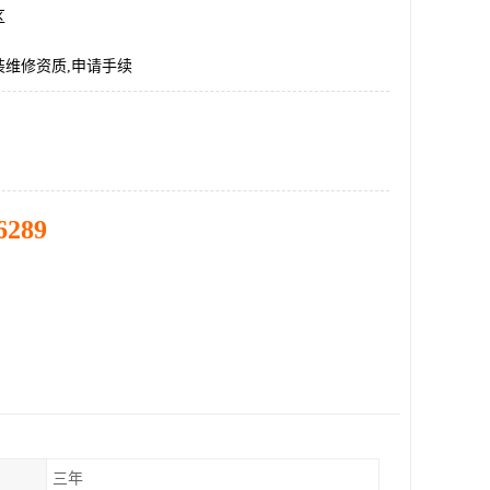
区
装维修资质,申请手续
6289
三年