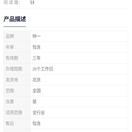
阅 读 量：
53
产品描述
品牌
仲一
年审
包含
有效期
三年
办理周期
20个工作日
发货地
北京
范围
全国
含票
是
适用范围
全行业
售后
包含