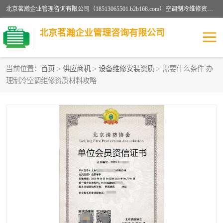
北京茗瀚企业管理咨询有限公司（18513065501.b2b168.com）空调制冷维修资质,油烟管道清洗资质,清洗行业资质公司秉承“顾客至上，锐意进缺的经营理念，我们提供高质量的产品，坚持“客户”的原则为广大客户提供贴心服务。如果你对公司的产品感兴趣，可以联系高经理，我们会用好的产品和服务让您满意。
北京茗瀚企业管理咨询有限公司
当前位置：
首页
>
供应商机
>
设备维修安装资质
> 需要什么条件 办
理制冷空调维修资质材料攻略
烟道清洗资质
设备维修安装资质
清洗资质
认证服务
防爆电气维修安装资质
空调制冷维修安装资质
矿用设备检修资质