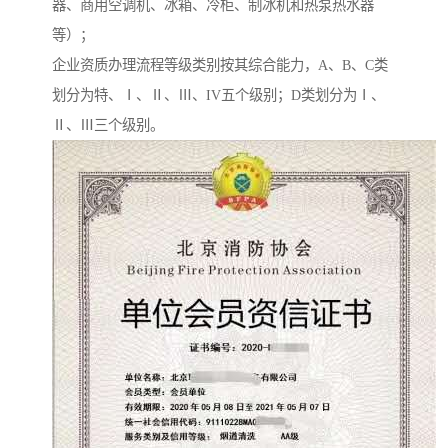
器、商用空调机、冰箱、冷柜、制冰机和热泵热水器
等）；
企业资质办理流程等级类别按其综合能力，A、B、C类
划分为特、Ⅰ、Ⅱ、Ⅲ、IV五个级别；D类划分为Ⅰ、
Ⅱ、Ⅲ三个级别。