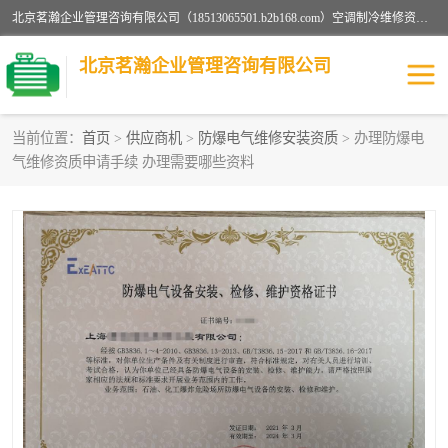
北京茗瀚企业管理咨询有限公司（18513065501.b2b168.com）空调制冷维修资质,油烟管道清洗资质,清洗行业资质公司秉承“顾客至上，锐意进缺的经营理念，我们提供高质量的产品，坚持“客户”的原则为广大客户提供贴心服务。如果你对公司的产品感兴趣，可以联系高经理，我们会用好的产品和服务让您满意。
北京茗瀚企业管理咨询有限公司
当前位置：
首页
>
供应商机
>
防爆电气维修安装资质
> 办理防爆电
气维修资质申请手续 办理需要哪些资料
烟道清洗资质
设备维修安装资质
清洗资质
认证服务
防爆电气维修安装资质
空调制冷维修安装资质
矿用设备检修资质