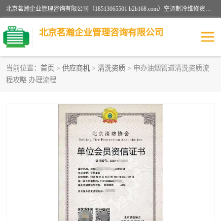
北京茗瀚企业管理咨询有限公司（18513065501.b2b168.com）空调制冷维修资质,油烟管道清洗资质,清洗行业资质公司秉承“顾客至上，锐意进缺的经营理念，我们提供高质量的产品，坚持“客户”的原则为广大客户提供贴心服务。如果你对公司的产品感兴趣，可以联系高经理，我们会用好的产品和服务让您满意。
北京茗瀚企业管理咨询有限公司
当前位置：
首页
>
供应商机
>
清洗资质
> 申办油烟管道清洗资质流
程攻略 办理流程
烟道清洗资质
设备维修安装资质
清洗资质
认证服务
防爆电气维修安装资质
空调制冷维修安装资质
矿用设备检修资质