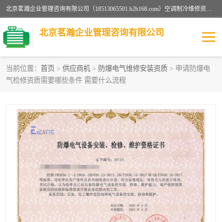
北京茗瀚企业管理咨询有限公司（18513065501.b2b168.com）空调制冷维修资质,油烟管道清洗资质,清洗行业资质公司秉承“顾客至上，锐意进缺的经营理念，我们提供高质量的产品，坚持“客户”的原则为广大客户提供贴心服务。如果你对公司的产品感兴趣，可以联系高经理，我们会用好的产品和服务让您满意。
北京茗瀚企业管理咨询有限公司
当前位置：
首页
>
供应商机
>
防爆电气维修安装资质
> 申请防爆电
气检修资质需要哪些条件 需要什么流程
烟道清洗资质
设备维修安装资质
清洗资质
认证服务
防爆电气维修安装资质
空调制冷维修安装资质
矿用设备检修资质