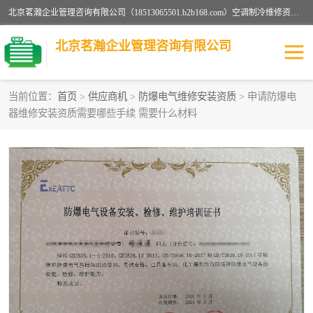
北京茗瀚企业管理咨询有限公司（18513065501.b2b168.com）空调制冷维修资质,油烟管道清洗资质,清洗行业资质公司秉承“顾客至上，锐意进缺的经营理念，我们提供高质量的产品，坚持“客户”的原则为广大客户提供贴心服务。如果你对公司的产品感兴趣，可以联系高经理，我们会用好的产品和服务让您满意。
北京茗瀚企业管理咨询有限公司
当前位置：
首页
>
供应商机
>
防爆电气维修安装资质
> 申请防爆电
器维修安装资质需要哪些手续 需要什么材料
烟道清洗资质
设备维修安装资质
清洗资质
认证服务
防爆电气维修安装资质
空调制冷维修安装资质
矿用设备检修资质