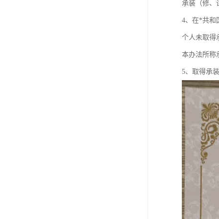
承装（修、
4、在*共
个人未取得
本办法所称
5、取得承