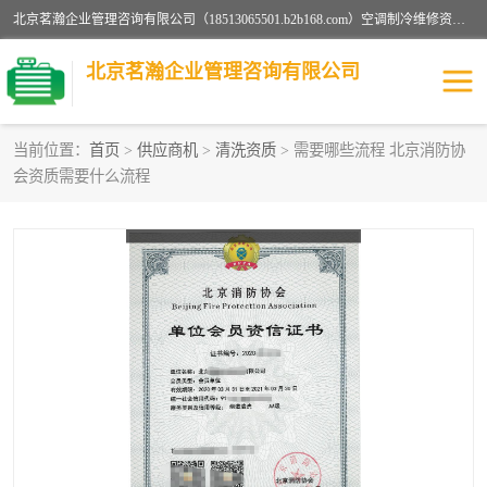
北京茗瀚企业管理咨询有限公司（18513065501.b2b168.com）空调制冷维修资质,油烟管道清洗资质,清洗行业资质公司秉承“顾客至上，锐意进缺的经营理念，我们提供高质量的产品，坚持“客户”的原则为广大客户提供贴心服务。如果你对公司的产品感兴趣，可以联系高经理，我们会用好的产品和服务让您满意。
北京茗瀚企业管理咨询有限公司
当前位置：
首页
>
供应商机
>
清洗资质
> 需要哪些流程 北京消防协
会资质需要什么流程
烟道清洗资质
设备维修安装资质
清洗资质
认证服务
防爆电气维修安装资质
空调制冷维修安装资质
矿用设备检修资质