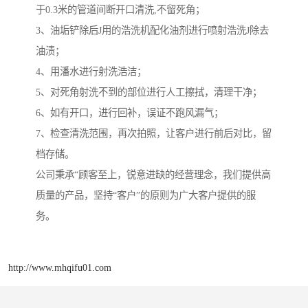
于0.3米的管道间断开口清洗,不留死角；
3、油垢铲除后J用的浩洗机配化油剂进行喷射浩洗J除去
油渍；
4、用潘水进行射洗浩洁；
5、对死角射洗不到的部位进行人工擦拭，清理干净；
6、如有开口，进行回补，误证不跑风漏气；
7、检查清洗范围，再次拍照，让客户进行前后对比，留
档存储。
公司秉承“顾客至上，锐意进缺的经营理念，我们提供高
质量的产品，坚持“客户”的原则为广大客户提供的服
务。
http://www.mhqifu01.com