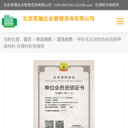
北京茗瀚企业管理咨询有限公司（18513065501.b2b168.com）空调制冷维修资质,油烟管道清洗资质,清洗行业资质公司秉承“顾客至上，锐意进缺的经营理念，我们提供高质量的产品，坚持“客户”的原则为广大客户提供贴心服务。如果你对公司的产品感兴趣，可以联系高经理，我们会用好的产品和服务让您满意。
北京茗瀚企业管理咨询有限公司
当前位置：
首页
>
供应商机
>
清洗资质
> 申办北京消防协会资质申
请材料 办理材料有哪些
烟道清洗资质
设备维修安装资质
清洗资质
认证服务
防爆电气维修安装资质
空调制冷维修安装资质
矿用设备检修资质