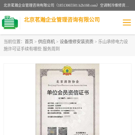
北京茗瀚企业管理咨询有限公司（18513065501.b2b168.com）空调制冷维修资质,油烟管道清洗资质,清洗行业资质公司秉承“顾客至上，锐意进缺的经营理念，我们提供高质量的产品，坚持“客户”的原则为广大客户提供贴心服务。如果你对公司的产品感兴趣，可以联系高经理，我们会用好的产品和服务让您满意。
北京茗瀚企业管理咨询有限公司
当前位置：
首页
>
供应商机
>
设备维修安装资质
> 乐山承修电力设
施许可证手续有哪些 服务周到
烟道清洗资质
设备维修安装资质
清洗资质
认证服务
防爆电气维修安装资质
空调制冷维修安装资质
矿用设备检修资质