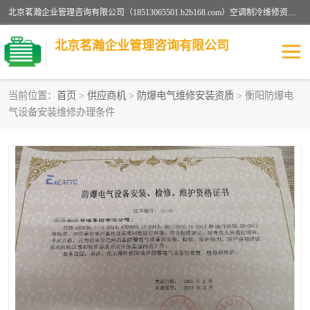
北京茗瀚企业管理咨询有限公司（18513065501.b2b168.com）空调制冷维修资质,油烟管道清洗资质,清洗行业资质公司秉承“顾客至上，锐意进缺的经营理念，我们提供高质量的产品，坚持“客户”的原则为广大客户提供贴心服务。如果你对公司的产品感兴趣，可以联系高经理，我们会用好的产品和服务让您满意。
北京茗瀚企业管理咨询有限公司
当前位置：
首页
>
供应商机
>
防爆电气维修安装资质
> 衡阳防爆电
气设备安装维修办理条件
烟道清洗资质
设备维修安装资质
清洗资质
认证服务
防爆电气维修安装资质
空调制冷维修安装资质
矿用设备检修资质