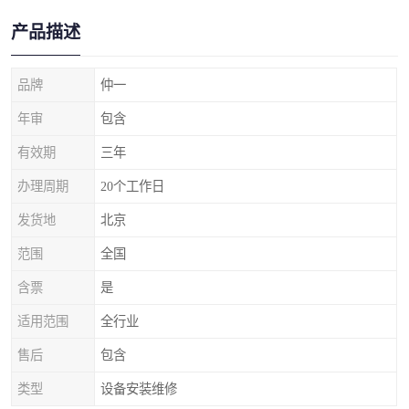
产品描述
品牌
仲一
年审
包含
有效期
三年
办理周期
20个工作日
发货地
北京
范围
全国
含票
是
适用范围
全行业
售后
包含
类型
设备安装维修