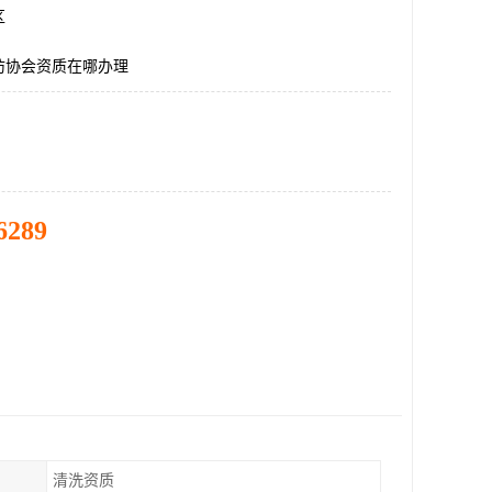
区
防协会资质在哪办理
6289
清洗资质