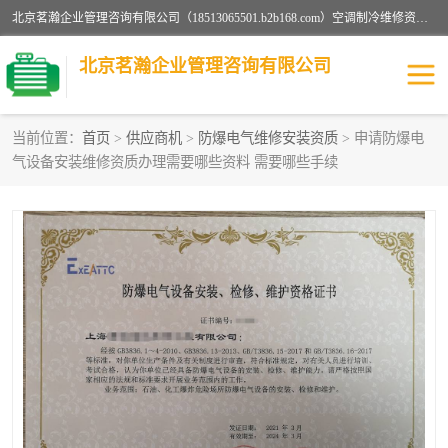
北京茗瀚企业管理咨询有限公司（18513065501.b2b168.com）空调制冷维修资质,油烟管道清洗资质,清洗行业资质公司秉承“顾客至上，锐意进缺的经营理念，我们提供高质量的产品，坚持“客户”的原则为广大客户提供贴心服务。如果你对公司的产品感兴趣，可以联系高经理，我们会用好的产品和服务让您满意。
北京茗瀚企业管理咨询有限公司
当前位置：
首页
>
供应商机
>
防爆电气维修安装资质
> 申请防爆电
气设备安装维修资质办理需要哪些资料 需要哪些手续
烟道清洗资质
设备维修安装资质
清洗资质
认证服务
防爆电气维修安装资质
空调制冷维修安装资质
矿用设备检修资质